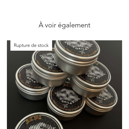
Fuck
fine
line
À voir également
Rupture de stock