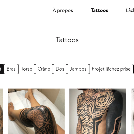
Tattoos
À propos
Lâc
Tattoos
t
Bras
Torse
Crâne
Dos
Jambes
Projet lâchez prise